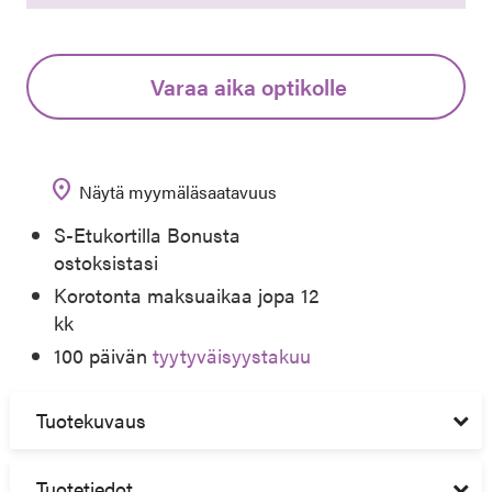
Varaa aika optikolle
location_on
Näytä myymäläsaatavuus
S-Etukortilla Bonusta
ostoksistasi
Korotonta maksuaikaa jopa 12
kk
100 päivän
tyytyväisyystakuu
Tuotekuvaus
Tuotetiedot