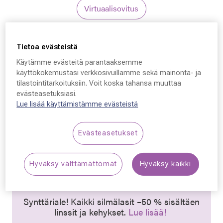
Virtuaalisovitus
Tietoa evästeistä
Käytämme evästeitä parantaaksemme
käyttökokemustasi verkkosivuillamme sekä mainonta- ja
tilastointitarkoituksiin. Voit koska tahansa muuttaa
Ray-Ban JACK 6465,
evästeasetuksiasi.
2943 49 - 20 - 140
Lue lisää käyttämistämme evästeistä
109,50 €
Evästeasetukset
Hinta alennettu
Alennettu hinta
219,00 €
Alin hinta 30 päivän aikana ennen alennusta: 199,00 € (+82
Hyväksy välttämättömät
Hyväksy kaikki
%)
Synttäriale! Kaikki silmälasit –50 % sisältäen
linssit ja kehykset.
Lue lisää!