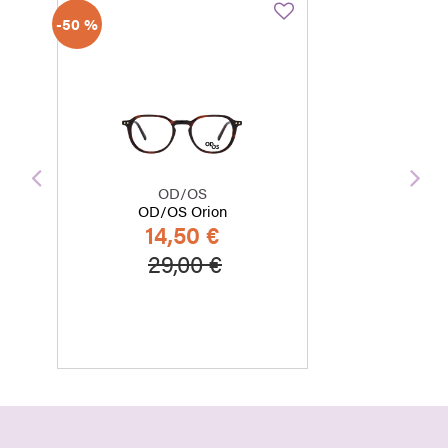
-50 %
Edellinen
Seu
OD/OS
OD/OS Orion
14,50 €
Hinta alennettu
Alennettu hinta
29,00 €