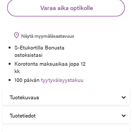
Varaa aika optikolle
location_on
Näytä myymäläsaatavuus
S-Etukortilla Bonusta
ostoksistasi
Korotonta maksuaikaa jopa 12
kk
100 päivän
tyytyväisyystakuu
Tuotekuvaus
Tuotetiedot