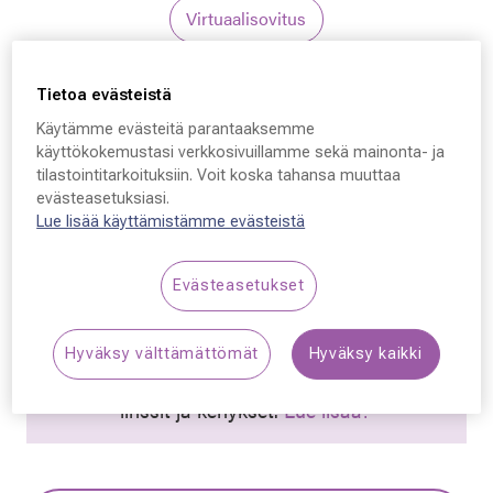
Virtuaalisovitus
Saint Laurent
Tietoa evästeistä
Saint Laurent SL M116,
Käytämme evästeitä parantaaksemme
käyttökokemustasi verkkosivuillamme sekä mainonta- ja
003 55 - 14 - 140
tilastointitarkoituksiin. Voit koska tahansa muuttaa
evästeasetuksiasi.
249,50 €
Lue lisää käyttämistämme evästeistä
Hinta alennettu
Alennettu hinta
499,00 €
Evästeasetukset
Alin hinta 30 päivän aikana ennen alennusta: 499,00 €
(+100 %)
Hyväksy välttämättömät
Hyväksy kaikki
Synttäriale! Kaikki silmälasit –50 % sisältäen
linssit ja kehykset.
Lue lisää!