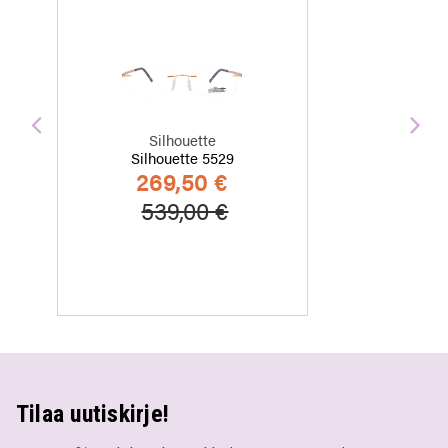
Edellinen
Seu
Silhouette
Silhouette 5529
269,50 €
Hinta alennettu
Alennettu hinta
539,00 €
Tilaa uutiskirje!