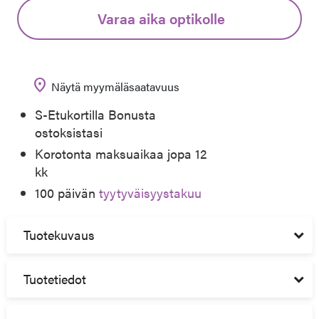
Varaa aika optikolle
location_on
Näytä myymäläsaatavuus
S-Etukortilla Bonusta
ostoksistasi
Korotonta maksuaikaa jopa 12
kk
100 päivän
tyytyväisyystakuu
Tuotekuvaus
Tuotetiedot