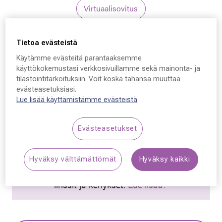
Virtuaalisovitus
Silhouette
Tietoa evästeistä
Silhouette 1619, 3540
Käytämme evästeitä parantaaksemme
käyttökokemustasi verkkosivuillamme sekä mainonta- ja
54 - 15 - 140
tilastointitarkoituksiin. Voit koska tahansa muuttaa
evästeasetuksiasi.
229,50 €
Lue lisää käyttämistämme evästeistä
Hinta alennettu
Alennettu hinta
459,00 €
Evästeasetukset
Alin hinta 30 päivän aikana ennen alennusta: 459,00 €
(+100 %)
Hyväksy välttämättömät
Hyväksy kaikki
Synttäriale! Kaikki silmälasit –50 % sisältäen
linssit ja kehykset.
Lue lisää!