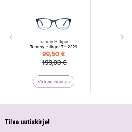
Edellinen
Seu
Tommy Hilfiger
Tommy Hilfiger TH 2229
99,50 €
Hinta alennettu
Alennettu hinta
199,00 €
Virtuaalisovitus
Tilaa uutiskirje!