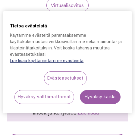
Virtuaalisovitus
Tommy Hilfiger
Tietoa evästeistä
Tommy Hilfiger TH
Käytämme evästeitä parantaaksemme
käyttökokemustasi verkkosivuillamme sekä mainonta- ja
2107, 1UV 53 - 16 - 140
tilastointitarkoituksiin. Voit koska tahansa muuttaa
evästeasetuksiasi.
99,50 €
Lue lisää käyttämistämme evästeistä
Hinta alennettu
Alennettu hinta
199,00 €
Evästeasetukset
Alin hinta 30 päivän aikana ennen alennusta: 199,00 €
(+100 %)
Hyväksy välttämättömät
Hyväksy kaikki
Synttäriale! Kaikki silmälasit –50 % sisältäen
linssit ja kehykset.
Lue lisää!