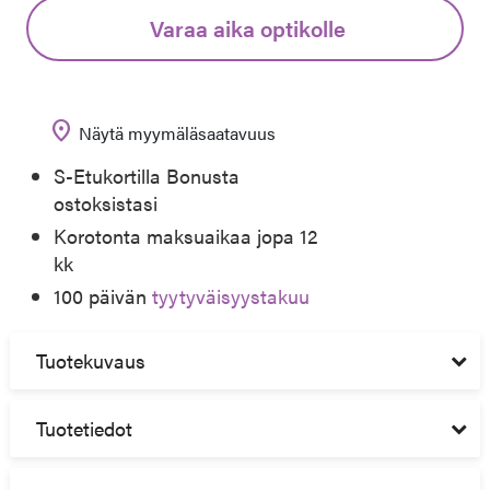
Varaa aika optikolle
location_on
Näytä myymäläsaatavuus
S-Etukortilla Bonusta
ostoksistasi
Korotonta maksuaikaa jopa 12
kk
100 päivän
tyytyväisyystakuu
Tuotekuvaus
Tuotetiedot