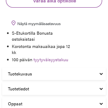
Varaa aika optikolle
location_on
Näytä myymäläsaatavuus
S-Etukortilla Bonusta
ostoksistasi
Korotonta maksuaikaa jopa 12
kk
100 päivän
tyytyväisyystakuu
Tuotekuvaus
Tuotetiedot
Oppaat