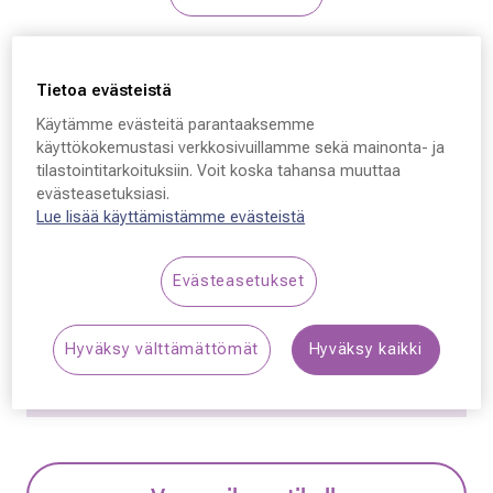
Yalea
Tietoa evästeistä
Yalea VYA129V,
Käytämme evästeitä parantaaksemme
COL.06SC 53 - 16 - 140
käyttökokemustasi verkkosivuillamme sekä mainonta- ja
tilastointitarkoituksiin. Voit koska tahansa muuttaa
114,50 €
evästeasetuksiasi.
Lue lisää käyttämistämme evästeistä
Hinta alennettu
Alennettu hinta
229,00 €
Alin hinta 30 päivän aikana ennen alennusta: 229,00 €
Evästeasetukset
(+100 %)
Hyväksy välttämättömät
Hyväksy kaikki
Synttäriale! Kaikki silmälasit –50 % sisältäen
linssit ja kehykset.
Lue lisää!