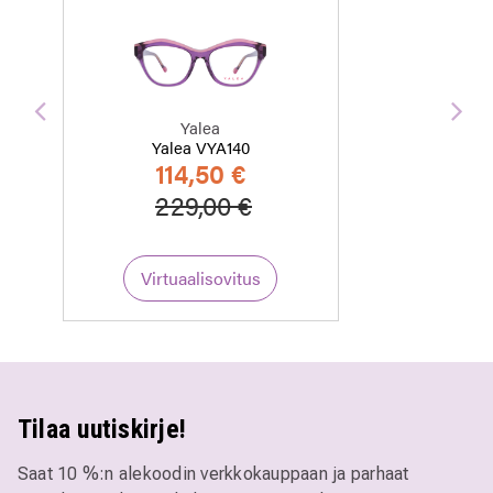
Edellinen
Seu
Yalea
Yalea VYA140
114,50 €
Hinta alennettu
Alennettu hinta
229,00 €
Virtuaalisovitus
Tilaa uutiskirje!
Saat 10 %:n alekoodin verkkokauppaan ja parhaat