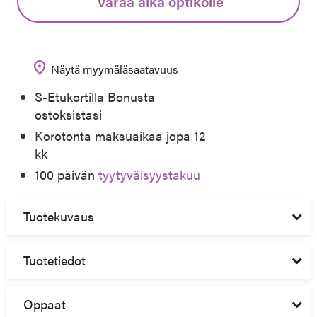
Varaa aika optikolle
location_on
Näytä myymäläsaatavuus
S-Etukortilla Bonusta
ostoksistasi
Korotonta maksuaikaa jopa 12
kk
100 päivän
tyytyväisyystakuu
Tuotekuvaus
Tuotetiedot
Oppaat