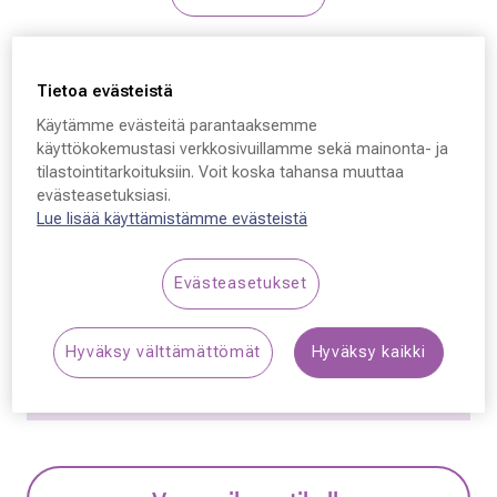
Disney
Tietoa evästeistä
Disney DP AA213, C11
Käytämme evästeitä parantaaksemme
45 - 17 - 125
käyttökokemustasi verkkosivuillamme sekä mainonta- ja
tilastointitarkoituksiin. Voit koska tahansa muuttaa
79,50 €
evästeasetuksiasi.
Lue lisää käyttämistämme evästeistä
Hinta alennettu
Alennettu hinta
159,00 €
Alin hinta 30 päivän aikana ennen alennusta: 159,00 €
Evästeasetukset
(+100 %)
Hyväksy välttämättömät
Hyväksy kaikki
Synttäriale! Kaikki silmälasit –50 % sisältäen
linssit ja kehykset.
Lue lisää!