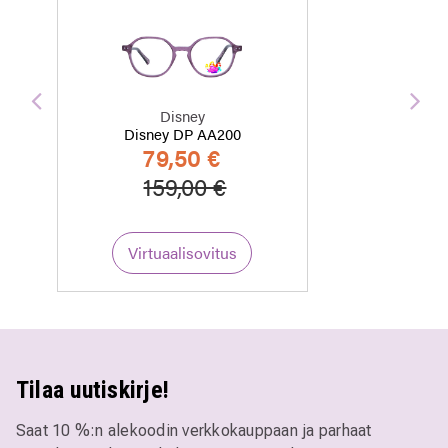
Edellinen
Seu
Disney
Disney DP AA200
79,50 €
Hinta alennettu
Alennettu hinta
159,00 €
Virtuaalisovitus
Tilaa uutiskirje!
Saat 10 %:n alekoodin verkkokauppaan ja parhaat