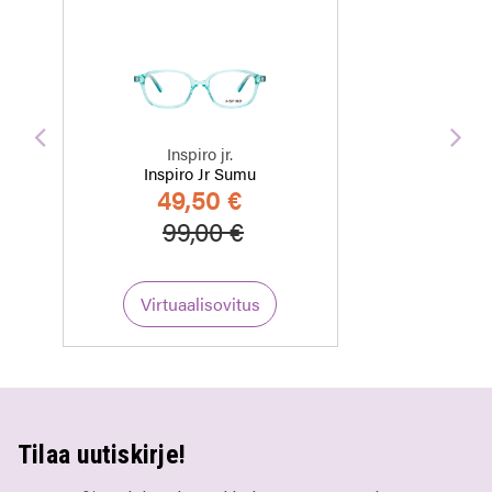
Edellinen
Seu
Inspiro jr.
Inspiro Jr Sumu
49,50 €
Hinta alennettu
Alennettu hinta
99,00 €
Virtuaalisovitus
Tilaa uutiskirje!