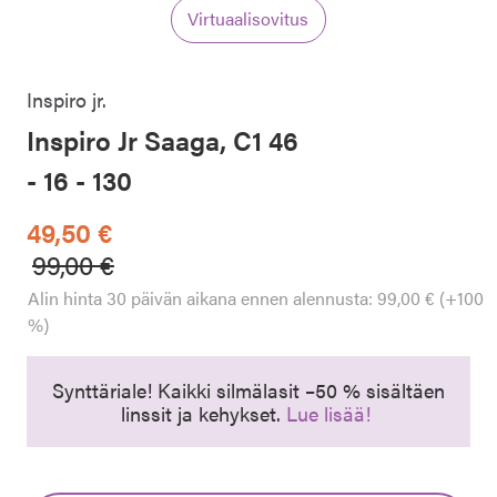
Virtuaalisovitus
Inspiro jr.
Inspiro Jr Saaga, C1 46
- 16 - 130
49,50 €
Hinta alennettu
Alennettu hinta
99,00 €
Alin hinta 30 päivän aikana ennen alennusta: 99,00 € (+100
%)
Synttäriale! Kaikki silmälasit –50 % sisältäen
linssit ja kehykset.
Lue lisää!