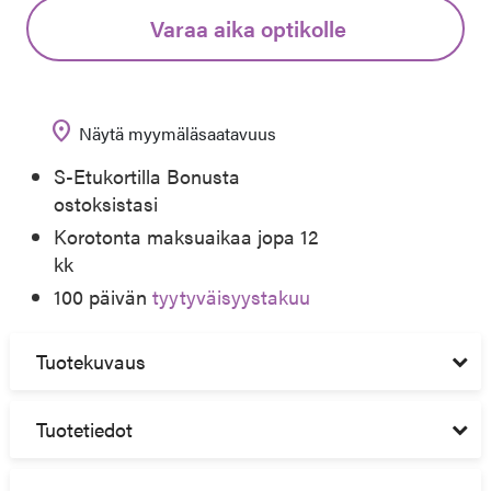
Varaa aika optikolle
location_on
Näytä myymäläsaatavuus
S-Etukortilla Bonusta
ostoksistasi
Korotonta maksuaikaa jopa 12
kk
100 päivän
tyytyväisyystakuu
Tuotekuvaus
Tuotetiedot