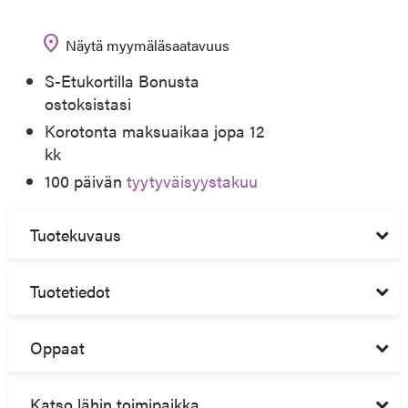
location_on
Näytä myymäläsaatavuus
S-Etukortilla Bonusta
ostoksistasi
Korotonta maksuaikaa jopa 12
kk
100 päivän
tyytyväisyystakuu
Tuotekuvaus
Tuotetiedot
Oppaat
Katso lähin toimipaikka