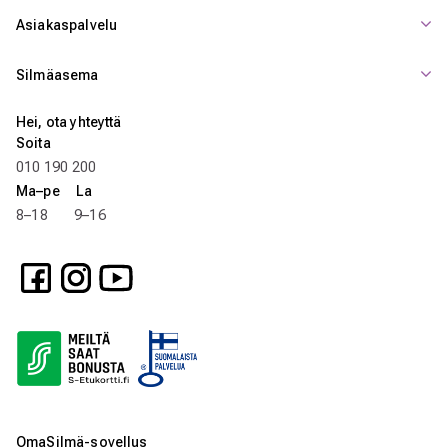
Asiakaspalvelu
Silmäasema
Hei, ota yhteyttä
Soita
010 190 200
Ma–pe La
8–18 9–16
OmaSilmä-sovellus