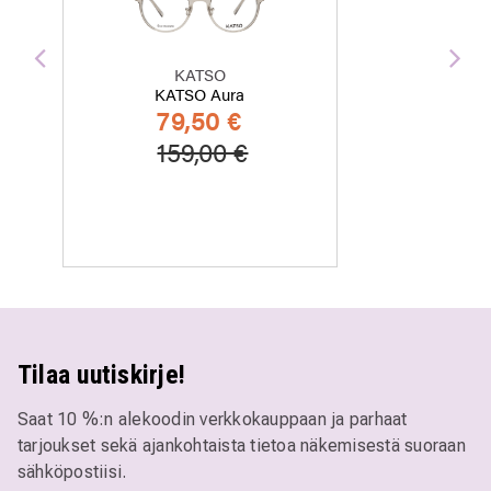
Edellinen
Seu
KATSO
KATSO Aura
79,50 €
Hinta alennettu
Alennettu hinta
159,00 €
Tilaa uutiskirje!
Saat 10 %:n alekoodin verkkokauppaan ja parhaat
tarjoukset sekä ajankohtaista tietoa näkemisestä suoraan
sähköpostiisi.