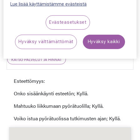
Lue lisää käyttämistämme evästeistä
0207 608 698
hyvinkaa.torikatu@silmaasema.fi
Evästeasetukset
ma-pe, 9-18, la, 10-
Hyväksy välttämättömät
Hyväksy kaikki
16, su, suljettu
KATSO PALVELUT JA HINNAT
Esteettömyys:
Onko sisäänkäynti esteetön; Kyllä.
Mahtuuko liikkumaan pyörätuolilla; Kyllä.
Voiko istua pyörätuolissa tutkimusten ajan; Kyllä.