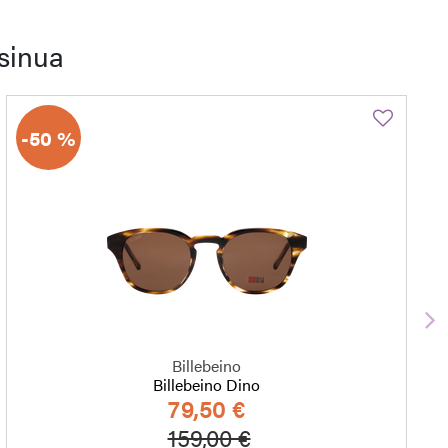
sinua
-50 %
S
Billebeino
Billebeino Dino
79,50 €
Hinta alennettu
Alennettu hinta
159,00 €