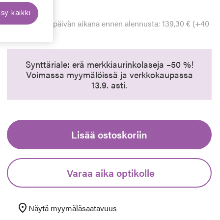
Hinta alennettu
Alennettu hinta
199,00 €
euraava
sy kaikki
Alin hinta 30 päivän aikana ennen alennusta: 139,30 € (+40
%)
Synttäriale: erä merkkiaurinkolaseja –50 %!
Voimassa myymälöissä ja verkkokaupassa
13.9. asti.
Lisää ostoskoriin
Varaa aika optikolle
location_on
Näytä myymäläsaatavuus