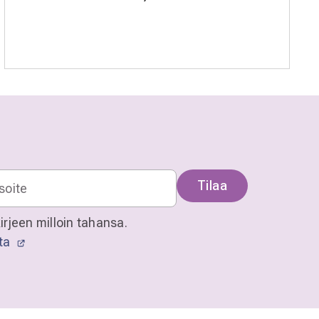
Tilaa
irjeen milloin tahansa.
sta