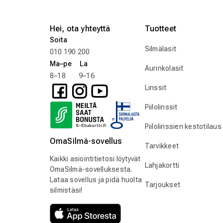
Hei, ota yhteyttä
Tuotteet
Soita
Silmälasit
010 190 200
Ma–pe La
Aurinkolasit
8–18 9–16
Linssit
Piilolinssit
Piilolinssien kestotilaus
OmaSilmä-sovellus
Tarvikkeet
Kaikki asiointitietosi löytyvät
Lahjakortti
OmaSilmä-sovelluksesta.
Lataa sovellus ja pidä huolta
Tarjoukset
silmistäsi!