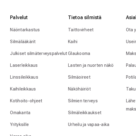
Palvelut
Tietoa silmistä
Asia
Näöntarkastus
Taittovirheet
Ota 
Silmälääkärit
Kaihi
Usei
Julkiset silmäterveyspalvelut
Glaukooma
Maks
Laserleikkaus
Lasten ja nuorten näkö
Pala
Linssileikkaus
Silmäoireet
Poti
Kaihileikkaus
Näköhäiriöt
Taku
Kotihoito-ohjeet
Silmien terveys
Lähet
maks
Omakanta
Silmäleikkaukset
Yrityksille
Urheilu ja vapaa-aika