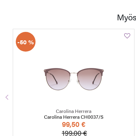
Myös
-50 %
Edellinen
Carolina Herrera
Carolina Herrera CH0037/S
99,50 €
Hinta alennettu
Alennettu hint
199,00 €