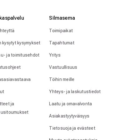
kaspalvelu
Silmӓasema
yhteyttä
Toimipaikat
n kysytyt kysymykset
Tapahtumat
u- ja toimitusehdot
Yritys
utusohjeet
Vastuullisuus
lasasiavastaava
Töihin meille
ut
Yhteys- ja laskutustiedot
teet ja
Laatu ja omavalvonta
usitoumukset
Asiakastyytyväisyys
Tietosuoja ja evästeet