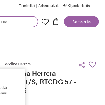
|
|
Toimipaikat
Asiakaspalvelu
Kirjaudu sisään
Varaa aika
Carolina Herrera
Carolina Herrera
CH0061/S, RTCDG 57 -
16 - 145
sekä
iasi.
99,50 €