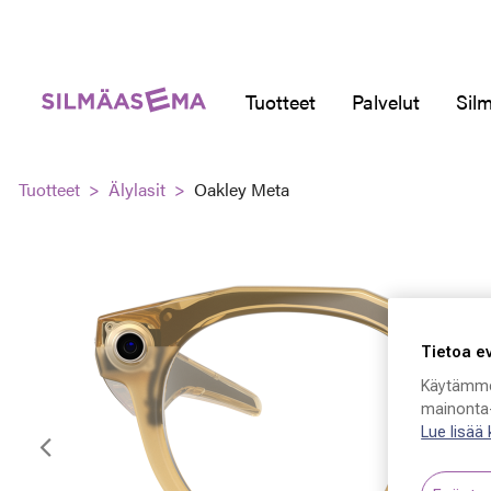
Tuotteet
Palvelut
Silm
Tuotteet
Älylasit
Oakley Meta
Tietoa e
Käytämme
mainonta-
Lue lisää
Edellinen