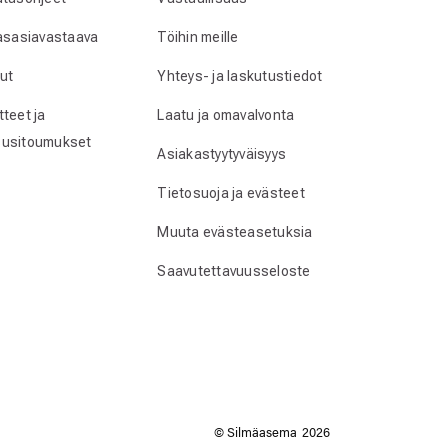
lasasiavastaava
Töihin meille
ut
Yhteys- ja laskutustiedot
teet ja
Laatu ja omavalvonta
usitoumukset
Asiakastyytyväisyys
Tietosuoja ja evästeet
Muuta evästeasetuksia
Saavutettavuusseloste
© Silmäasema
2026