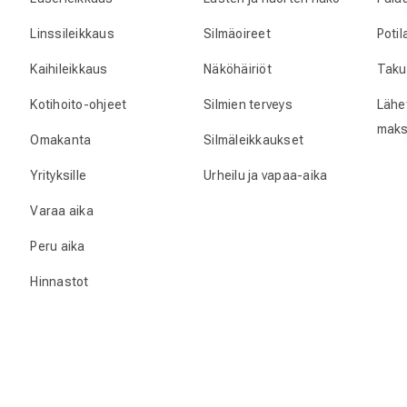
Linssileikkaus
Silmäoireet
Poti
Kaihileikkaus
Näköhäiriöt
Taku
Kotihoito-ohjeet
Silmien terveys
Lähet
maks
Omakanta
Silmäleikkaukset
Yrityksille
Urheilu ja vapaa-aika
Varaa aika
Peru aika
Hinnastot