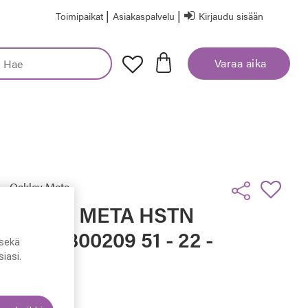
|
|
Toimipaikat
Asiakaspalvelu
Kirjaudu sisään
Varaa aika
Oakley Meta
Oakley META HSTN
8002, 800209 51 - 22 -
sekä
145
iasi.
euraava
439,00 €