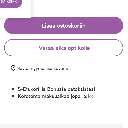
sy kaikki
Lisää ostoskoriin
Varaa aika optikolle
location_on
Näytä myymäläsaatavuus
S-Etukortilla Bonusta ostoksistasi
Korotonta maksuaikaa jopa 12 kk