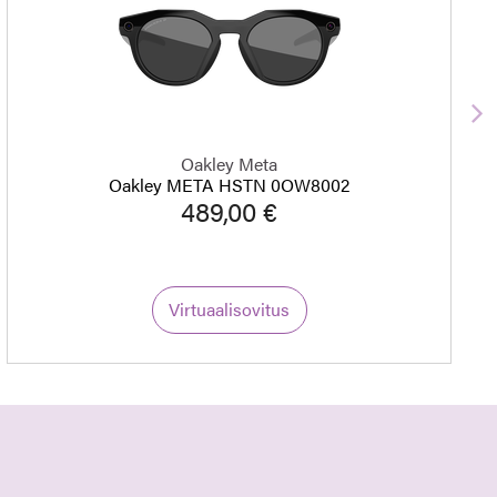
S
Oakley Meta
Oakley META HSTN 0OW8002
489,00 €
Virtuaalisovitus