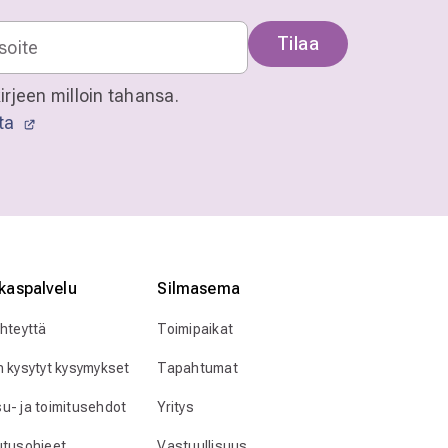
Tilaa
irjeen milloin tahansa.
sta
kaspalvelu
Silmӓasema
yhteyttä
Toimipaikat
n kysytyt kysymykset
Tapahtumat
u- ja toimitusehdot
Yritys
utusohjeet
Vastuullisuus