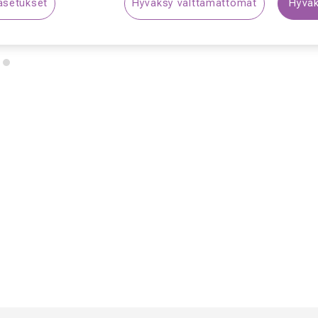
asetukset
Hyväksy välttämättömät
Hyväk