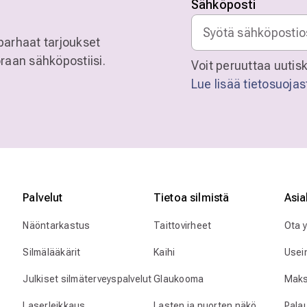
Sähköposti
parhaat tarjoukset
raan sähköpostiisi.
Voit peruuttaa uutisk
Lue lisää tietosuoja
Palvelut
Tietoa silmistä
Asia
Näöntarkastus
Taittovirheet
Ota 
Silmälääkärit
Kaihi
Usei
Julkiset silmäterveyspalvelut
Glaukooma
Maks
Laserleikkaus
Lasten ja nuorten näkö
Pala