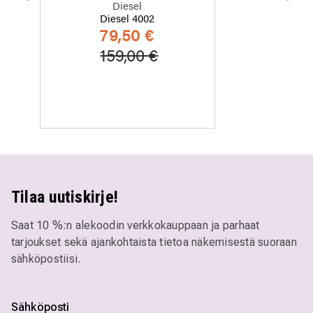
Edellinen
Seu
Diesel
Diesel 4002
79,50 €
Hinta alennettu
Alennettu hinta
159,00 €
Tilaa uutiskirje!
Saat 10 %:n alekoodin verkkokauppaan ja parhaat
tarjoukset sekä ajankohtaista tietoa näkemisestä suoraan
sähköpostiisi.
Sähköposti