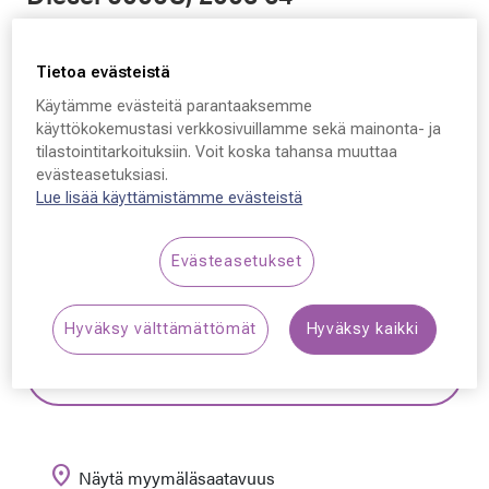
- 20 - 140
Tietoa evästeistä
79,50 €
Hinta alennettu
Alennettu hinta
159,00 €
Käytämme evästeitä parantaaksemme
käyttökokemustasi verkkosivuillamme sekä mainonta- ja
Alin hinta 30 päivän aikana ennen alennusta: 159,00 €
tilastointitarkoituksiin. Voit koska tahansa muuttaa
(+100 %)
evästeasetuksiasi.
Lue lisää käyttämistämme evästeistä
Synttäriale! Kaikki silmälasit –50 % sisältäen
linssit ja kehykset.
Lue lisää!
Evästeasetukset
Hyväksy välttämättömät
Hyväksy kaikki
Varaa aika optikolle
location_on
Näytä myymäläsaatavuus